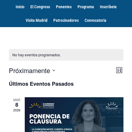
Inicio
El Congreso
Ponentes
Programa
Inscríbete
Visita Madrid
Patrocinadores
Convocatoria
No hay eventos programados.
Nav
Na
Próximamente
Lista
Seleccionar
de
de
fecha.
Últimos Eventos Pasados
vis
vis
de
MAR
8
Eve
2026