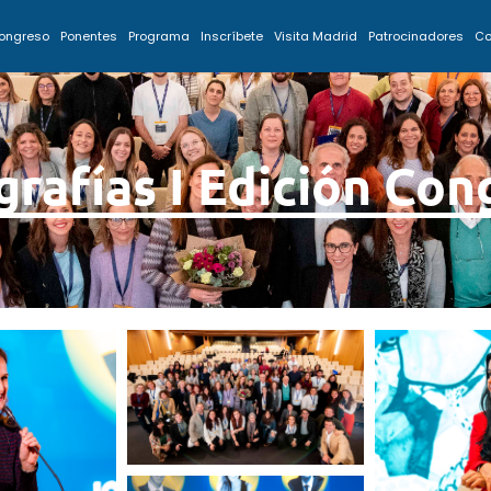
Congreso
Ponentes
Programa
Inscríbete
Visita Madrid
Patrocinadores
Co
grafías I Edición Con