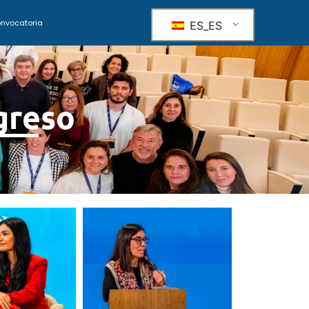
nvocatoria
ES_ES
greso