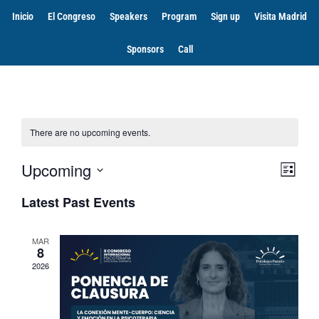
Inicio
El Congreso
Speakers
Program
Sign up
Visita Madrid
Sponsors
Call
There are no upcoming events.
Vie
Eve
Upcoming
List
Select
Vi
Nav
date.
Latest Past Events
Nav
MAR
8
2026